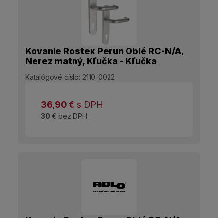
Kovanie Rostex Perun Oblé RC-N/A,
Nerez matný, Kľučka - Kľučka
[38mm-60mm]
Katalógové číslo:
2110-0022
36,90
€
s DPH
30 €
bez DPH