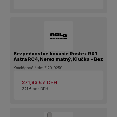
Bezpečnostné kovanie Rostex RX1
Astra RC4, Nerez matný, Kľučka – Bez
madla
Katalógové číslo:
2120-0259
271,83
€
s DPH
221 €
bez DPH