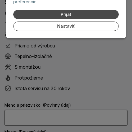
S našimi dverami získate 8 bonusov:
preferencie.
Bezpečnostné
Prijať
Design na mieru
Nastaviť
Protihlukové
Priamo od výrobcu
Tepelno-izolačné
S montážou
Protipožiarne
Istota servisu na 30 rokov
Meno a priezvisko: (Povinný údaj)
Mesto: (Povinný údaj)