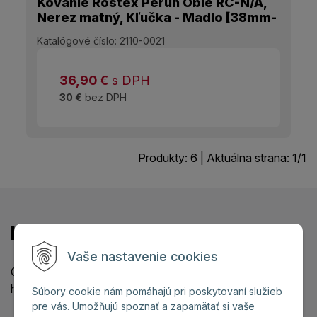
Kovanie Rostex Perun Oblé RC-N/A,
Nerez matný, Kľučka - Madlo [38mm-
60mm]
Katalógové číslo:
2110-0021
36,90
€
s DPH
30 €
bez DPH
Produkty:
6
| Aktuálna strana:
1
/
1
Kontaktujte nás
Vaše nastavenie cookies
Odpovieme čo najskôr v pracovných dňoch medzi 8 a 18
hod.
Súbory cookie nám pomáhajú pri poskytovaní služieb
pre vás. Umožňujú spoznať a zapamätať si vaše