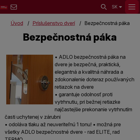
SK
Úvod
Príslušenstvo dverí
Bezpečnostná páka
Bezpečnostná páka
• ADLO bezpečnostná páka na
dvere je bezpečná, praktická,
elegantná a kvalitná náhrada a
zdokonalenie doteraz používaných
retiazok na dvere
• garantuje odolnosť proti
vytrhnutiu, pri bežnej retiazke
najčastejšie prekonanie vytrhnutím
časti uchytenej v zárubni
• odoláva tlaku až neuveriteľnú 1 tonu! • možná pre
všetky ADLO bezpečnostné dvere - rad ELITE, rad
TERMO