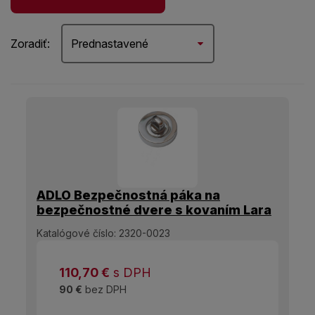
Zoradiť:
Prednastavené
ADLO Bezpečnostná páka na
bezpečnostné dvere s kovaním Lara
Resist Chróm Nerez lesklý
Katalógové číslo:
2320-0023
110,70
€
s DPH
90 €
bez DPH