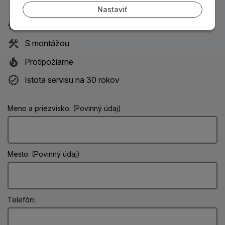
Priamo od výrobcu
Nastaviť
Tepelno-izolačné
S montážou
Protipožiarne
Istota servisu na 30 rokov
Meno a priezvisko: (Povinný údaj)
Mesto: (Povinný údaj)
Telefón: