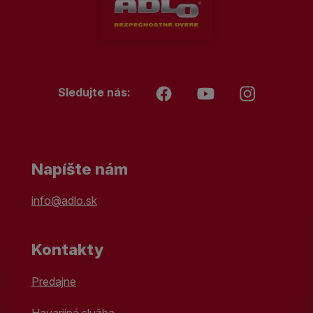
Sledujte nás:
Napíšte nám
info@adlo.sk
Kontakty
Predajne
Havarijná služba