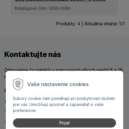
montáže
Katalógové číslo:
3200-0086
Produkty:
4
| Aktuálna strana:
1
/
1
Kontaktujte nás
Odpovieme čo najskôr v pracovných dňoch medzi 8 a 18
hod.
Vaše nastavenie cookies
S našimi dverami získate 8 bonusov:
Súbory cookie nám pomáhajú pri poskytovaní služieb
Bezpečnostné
pre vás. Umožňujú spoznať a zapamätať si vaše
preferencie.
Design na mieru
Protihlukové
Prijať