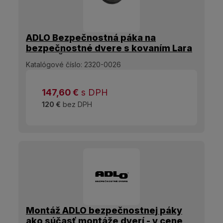
ADLO Bezpečnostná páka na
bezpečnostné dvere s kovaním Lara
Resist Čierna matná
Katalógové číslo:
2320-0026
147,60
€
s DPH
120 €
bez DPH
Montáž ADLO bezpečnostnej páky
ako súčasť montáže dverí - v cene