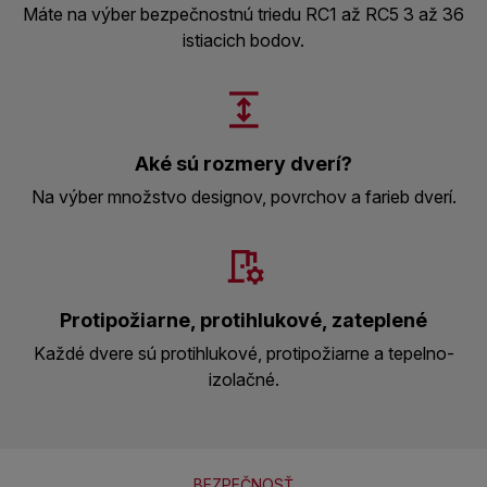
Máte na výber bezpečnostnú triedu RC1 až RC5 3 až 36
istiacich bodov.
Aké sú rozmery dverí?
Na výber množstvo designov, povrchov a farieb dverí.
Protipožiarne, protihlukové, zateplené
Každé dvere sú protihlukové, protipožiarne a tepelno-
izolačné.
BEZPEČNOSŤ