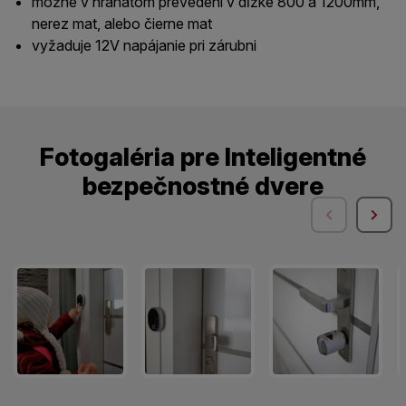
možné v hranatom prevedení v dĺžke 800 a 1200mm,
nerez mat, alebo čierne mat
vyžaduje 12V napájanie pri zárubni
Fotogaléria pre Inteligentné
bezpečnostné dvere