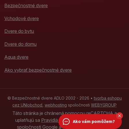
Bezpečnostné dvere
Vchodové dvere
Dvere do bytu
Dvere do domu
Aqua dvere
Ako vybrať bezpečnostné dvere
© Bezpečnostné dvere ADLO 2002 - 2026 •
tvorba eshopu
cez UNIobchod
,
webhosting
spoločnosti
WEBYGROUP
Táto stránka je chránená pomocou reCAPTCHA a
uplatňujú sa
Pravidlá ochrany osobných údajov
Ako vám pomôžem?
spoločnosti Google a ich
Zmluvné podmienky
.