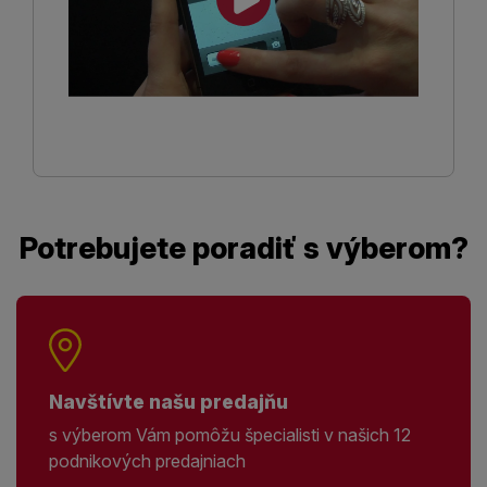
Potrebujete poradiť s výberom?
Navštívte našu predajňu
s výberom Vám pomôžu špecialisti v našich 12
podnikových predajniach