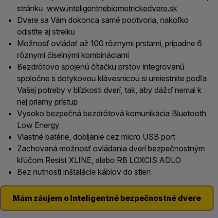
stránku
www.inteligentnebiometrickedvere.sk
Dvere sa Vám dokonca samé pootvoria, nakoľko
odistíte aj strelku
Možnosť ovládať až 100 rôznymi prstami, prípadne 6
rôznymi číselnými kombináciami
Bezdrôtovo spojenú čítačku prstov integrovanú
spoločne s dotykovou klávesnicou si umiestnite podľa
Vašej potreby v blízkosti dverí, tak, aby dážď nemal k
nej priamy prístup
Vysoko bezpečná bezdrôtová komunikácia Bluetooth
Low Energy
Vlastné batérie, dobíjanie cez micro USB port
Zachovaná možnosť ovládania dverí bezpečnostným
kľúčom Resist XLINE, alebo RB LOXCIS ADLO
Bez nutnosti inštalácie káblov do stien
Mám záujem o Inteligentné bezpečnostné dvere