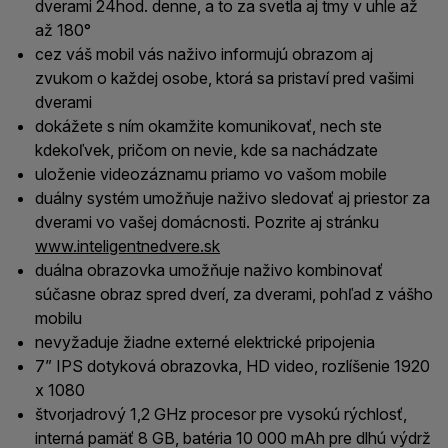
dverami 24hod. denne, a to za svetla aj tmy v uhle až
až 180°
cez váš mobil vás naživo informujú obrazom aj
zvukom o každej osobe, ktorá sa pristaví pred vašimi
dverami
dokážete s ním okamžite komunikovať, nech ste
kdekoľvek, pričom on nevie, kde sa nachádzate
uloženie videozáznamu priamo vo vašom mobile
duálny systém umožňuje naživo sledovať aj priestor za
dverami vo vašej domácnosti. Pozrite aj stránku
www.inteligentnedvere.sk
duálna obrazovka umožňuje naživo kombinovať
súčasne obraz spred dverí, za dverami, pohľad z vášho
mobilu
nevyžaduje žiadne externé elektrické pripojenia
7” IPS dotyková obrazovka, HD video, rozlíšenie 1920
x 1080
štvorjadrový 1,2 GHz procesor pre vysokú rýchlosť,
interná pamäť 8 GB, batéria 10 000 mAh pre dlhú výdrž