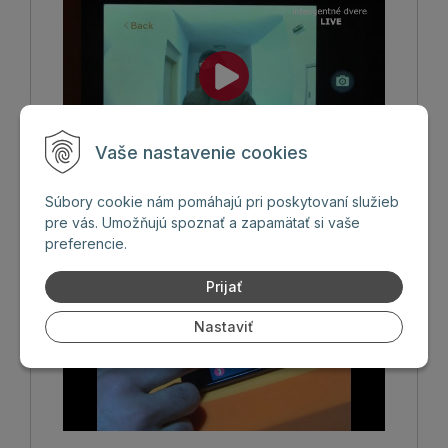
Vaše nastavenie cookies
Súbory cookie nám pomáhajú pri poskytovaní služieb
Vchodové inteligentné dvere
pre vás. Umožňujú spoznať a zapamätať si vaše
preferencie.
Prijať
Nastaviť