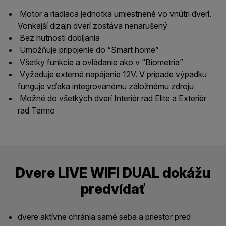
Motor a riadiaca jednotka umiestnené vo vnútri dverí.
Vonkajší dizajn dverí zostáva nenarušený
Bez nutnosti dobíjania
Umožňuje pripojenie do “Smart home”
Všetky funkcie a ovládanie ako v “Biometria”
Vyžaduje externé napájanie 12V. V prípade výpadku
funguje vďaka integrovanému záložnému zdroju
Možné do všetkých dverí Interiér rad Elite a Exteriér
rad Termo
Dvere LIVE WIFI DUAL dokážu
predvídať
dvere aktívne chránia samé seba a priestor pred