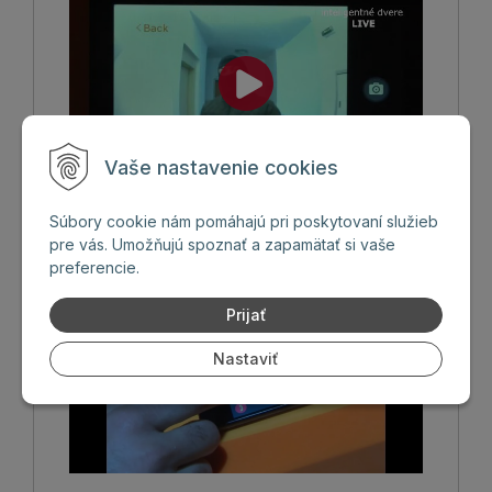
Vaše nastavenie cookies
Súbory cookie nám pomáhajú pri poskytovaní služieb
Vchodové inteligentné dvere
pre vás. Umožňujú spoznať a zapamätať si vaše
preferencie.
Prijať
Nastaviť