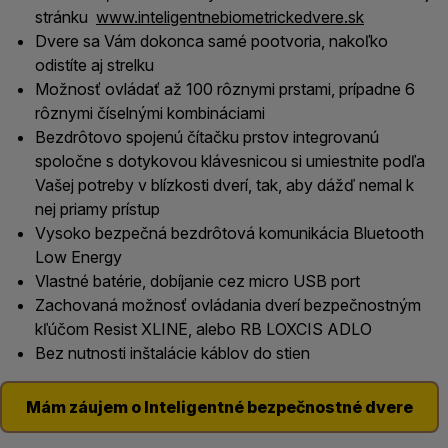
stránku
www.inteligentnebiometrickedvere.sk
Dvere sa Vám dokonca samé pootvoria, nakoľko
odistíte aj strelku
Možnosť ovládať až 100 rôznymi prstami, prípadne 6
rôznymi číselnými kombináciami
Bezdrôtovo spojenú čítačku prstov integrovanú
spoločne s dotykovou klávesnicou si umiestnite podľa
Vašej potreby v blízkosti dverí, tak, aby dážď nemal k
nej priamy prístup
Vysoko bezpečná bezdrôtová komunikácia Bluetooth
Low Energy
Vlastné batérie, dobíjanie cez micro USB port
Zachovaná možnosť ovládania dverí bezpečnostným
kľúčom Resist XLINE, alebo RB LOXCIS ADLO
Bez nutnosti inštalácie káblov do stien
Mám záujem o Inteligentné bezpečnostné dvere