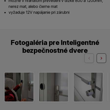
možné v hranatom prevedení v dĺžke 800 a 1200mm,
nerez mat, alebo čierne mat
vyžaduje 12V napájanie pri zárubni
Fotogaléria pre Inteligentné
bezpečnostné dvere