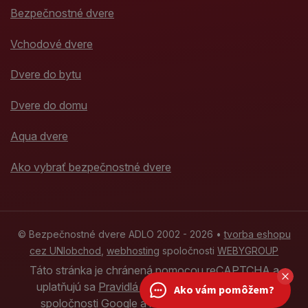
Bezpečnostné dvere
Vchodové dvere
Dvere do bytu
Dvere do domu
Aqua dvere
Ako vybrať bezpečnostné dvere
© Bezpečnostné dvere ADLO 2002 - 2026 •
tvorba eshopu
cez UNIobchod
,
webhosting
spoločnosti
WEBYGROUP
Táto stránka je chránená pomocou reCAPTCHA a
uplatňujú sa
Pravidlá ochrany osobných údajov
Ako vám pomôžem?
spoločnosti Google a ich
Zmluvné podmienky
.