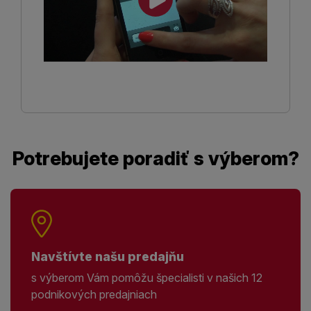
Potrebujete poradiť s výberom?
Navštívte našu predajňu
s výberom Vám pomôžu špecialisti v našich 12
podnikových predajniach