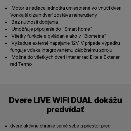
Motor a riadiaca jednotka umiestnené vo vnútri dverí.
Vonkajší dizajn dverí zostáva nenarušený
Bez nutnosti dobíjania
Umožňuje pripojenie do “Smart home”
Všetky funkcie a ovládanie ako v “Biometria”
Vyžaduje externé napájanie 12V. V prípade výpadku
funguje vďaka integrovanému záložnému zdroju
Možné do všetkých dverí Interiér rad Elite a Exteriér
rad Termo
Dvere LIVE WIFI DUAL dokážu
predvídať
dvere aktívne chránia samé seba a priestor pred