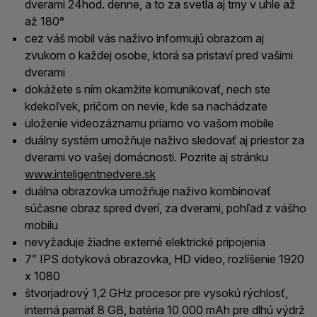
dverami 24hod. denne, a to za svetla aj tmy v uhle až
až 180°
cez váš mobil vás naživo informujú obrazom aj
zvukom o každej osobe, ktorá sa pristaví pred vašimi
dverami
dokážete s ním okamžite komunikovať, nech ste
kdekoľvek, pričom on nevie, kde sa nachádzate
uloženie videozáznamu priamo vo vašom mobile
duálny systém umožňuje naživo sledovať aj priestor za
dverami vo vašej domácnosti. Pozrite aj stránku
www.inteligentnedvere.sk
duálna obrazovka umožňuje naživo kombinovať
súčasne obraz spred dverí, za dverami, pohľad z vášho
mobilu
nevyžaduje žiadne externé elektrické pripojenia
7” IPS dotyková obrazovka, HD video, rozlíšenie 1920
x 1080
štvorjadrový 1,2 GHz procesor pre vysokú rýchlosť,
interná pamäť 8 GB, batéria 10 000 mAh pre dlhú výdrž