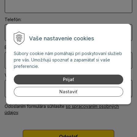
Telefón:
Vaše nastavenie cookies
Email: (Povinný údaj)
Súbory cookie nám pomáhajú pri poskytovaní služieb
pre vás. Umožňujú spoznať a zapamätať si vaše
preferencie.
Vaša správa: (Povinný údaj)
Prijať
Nastaviť
Odoslaním formulára súhlasíte
so spracovaním osobných
údajov
.