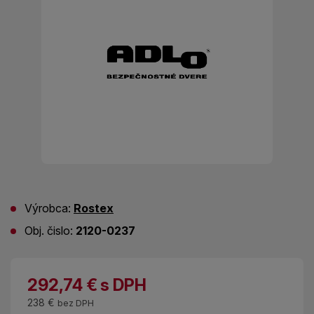
Výrobca:
Rostex
Obj. čislo:
2120-0237
292,74
€
s DPH
238 €
bez DPH