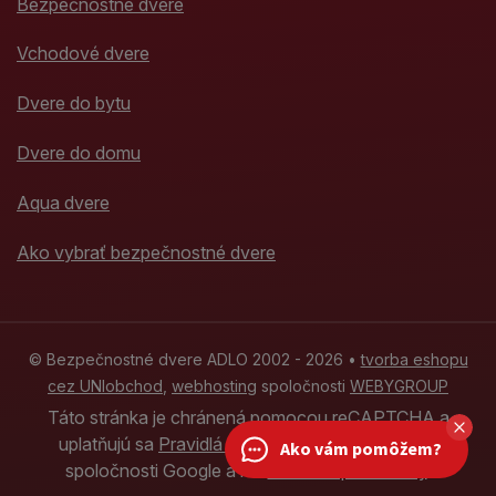
Bezpečnostné dvere
Vchodové dvere
Dvere do bytu
Dvere do domu
Aqua dvere
Ako vybrať bezpečnostné dvere
© Bezpečnostné dvere ADLO 2002 - 2026 •
tvorba eshopu
cez UNIobchod
,
webhosting
spoločnosti
WEBYGROUP
Táto stránka je chránená pomocou reCAPTCHA a
uplatňujú sa
Pravidlá ochrany osobných údajov
Ako vám pomôžem?
spoločnosti Google a ich
Zmluvné podmienky
.