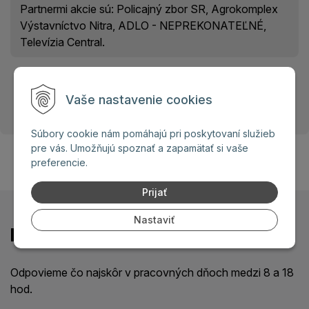
Partnermi akcie sú: Policajný zbor SR, Agrokomplex
Výstavníctvo Nitra, ADLO - NEPREKONATEĽNÉ,
Televízia Central.
Čítať viac
Vaše nastavenie cookies
Súbory cookie nám pomáhajú pri poskytovaní služieb
pre vás. Umožňujú spoznať a zapamätať si vaše
2
3
4
5
6
7
8
…
26
preferencie.
Prijať
Nastaviť
Kontaktujte nás
Odpovieme čo najskôr v pracovných dňoch medzi 8 a 18
hod.