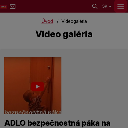
SK
Úvod
Videogaléria
Video galéria
ADLO bezpečnostná páka na