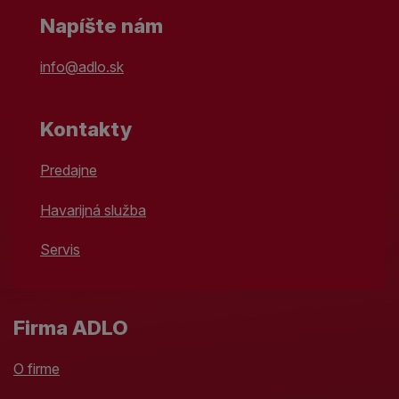
Napíšte nám
info@adlo.sk
Kontakty
Predajne
Havarijná služba
Servis
Firma ADLO
O firme