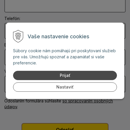
Telefón:
Vaše nastavenie cookies
Email: (Povinný údaj)
Súbory cookie nám pomáhajú pri poskytovaní služieb
pre vás. Umožňujú spoznať a zapamätať si vaše
preferencie.
Vaša správa: (Povinný údaj)
Prijať
Nastaviť
Odoslaním formulára súhlasíte
so spracovaním osobných
údajov
.