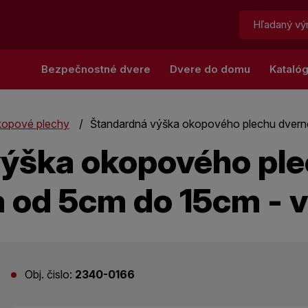
Hľadať:
Bezpečnostné dvere
Dvere do domu
Kataló
opové plechy
Štandardná výška okopového plechu dverné
ýška okopového pl
a od 5cm do 15cm - 
Obj. čislo:
2340-0166