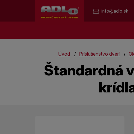
info@adlo.sk
Úvod
Príslušenstvo dverí
Ok
Štandardná v
krídl