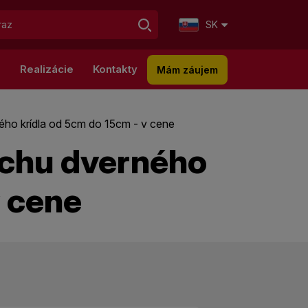
SK
g
Realizácie
Kontakty
Mám záujem
ho krídla od 5cm do 15cm - v cene
echu dverného
v cene