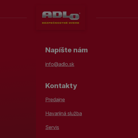
Napíšte nám
info@adlo.sk
Kontakty
Predajne
Havarijná služba
Servis