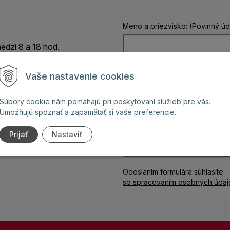
Meno a priezvisko: (Povinný úd
dzi 8 a 18 hod.
Telefón:
Vaše nastavenie cookies
ign na mieru
Súbory cookie nám pomáhajú pri poskytovaní služieb pre vás.
amo od výrobcu
Umožňujú spoznať a zapamätať si vaše preferencie.
Vaša správa: (Povinný údaj)
ontážou
Prijať
Nastaviť
ota servisu na 30 rokov
Odoslaním formulára súhlasíte
so spracovaním osobných údaj