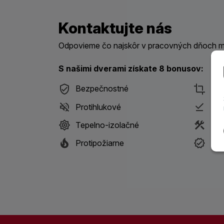
Kontaktujte nás
Odpovieme čo najskôr v pracovných dňoch me
S našimi dverami získate 8 bonusov:
Bezpečnostné
Des
Protihlukové
Pri
Tepelno-izolačné
S m
Protipožiarne
Ist