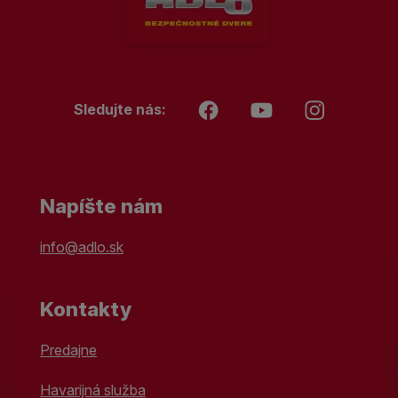
Sledujte nás:
Napíšte nám
info@adlo.sk
Kontakty
Predajne
Havarijná služba