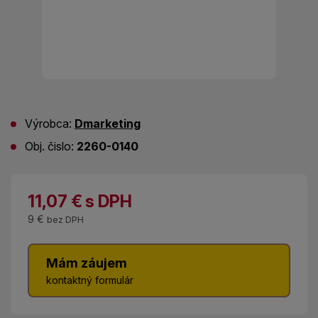
Výrobca:
Dmarketing
Obj. čislo:
2260-0140
11,07
€
s DPH
9 €
bez DPH
Mám záujem
kontaktný formulár