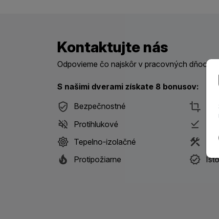
Kontaktujte nás
Odpovieme čo najskôr v pracovných dňoch me
S našimi dverami získate 8 bonusov:
Bezpečnostné
Des
Protihlukové
Pri
Tepelno-izolačné
S m
Protipožiarne
Ist