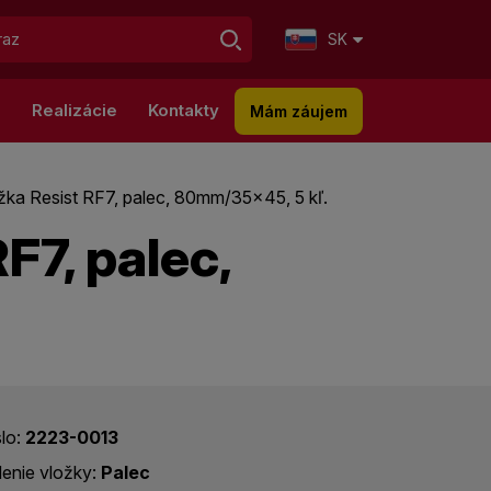
SK
g
Realizácie
Kontakty
Mám záujem
ka Resist RF7, palec, 80mm/35x45, 5 kľ.
F7, palec,
slo:
2223-0013
enie vložky:
Palec