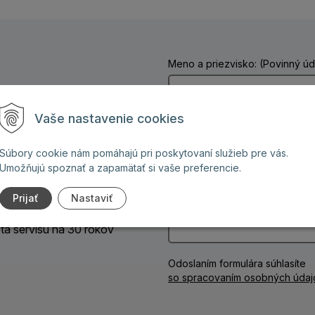
Meno a priezvisko: (Povinný úd
dzi 8 a 18 hod.
Vaše nastavenie cookies
Telefón:
ign na mieru
Súbory cookie nám pomáhajú pri poskytovaní služieb pre vás.
Umožňujú spoznať a zapamätať si vaše preferencie.
amo od výrobcu
Vaša správa: (Povinný údaj)
Prijať
Nastaviť
ontážou
ota servisu na 30 rokov
Odoslaním formulára súhlasíte
so spracovaním osobných údaj