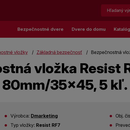
Hľadať:
Bezpečnostné dvere
Dvere do domu
Kataló
ostné vložky
Základná bezpečnosť
Bezpečnostná vlož
tná vložka Resist R
80mm/35x45, 5 kľ.
Výrobca:
Dmarketing
Obj. či
Typ vložky:
Resist RF7
Preved