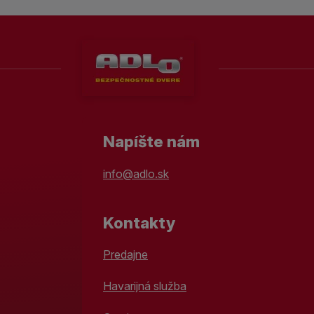
Napíšte nám
info@adlo.sk
Kontakty
Predajne
Havarijná služba