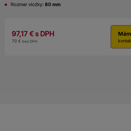
Rozmer vložky:
80 mm
97,17
€
s DPH
Mám
kontak
79 €
bez DPH