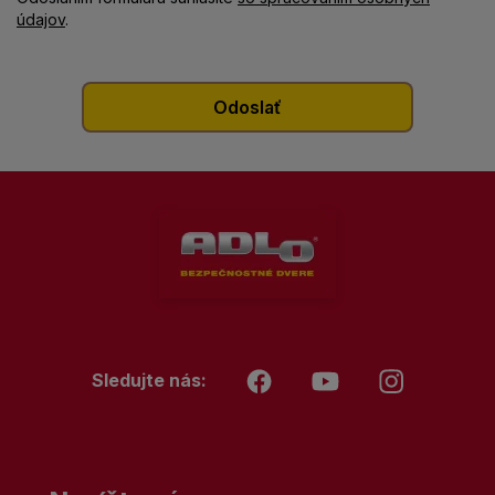
údajov
.
Sledujte nás: