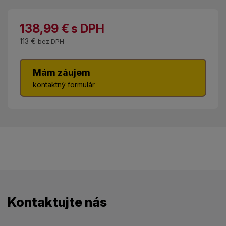
138,99
€
s DPH
113 €
bez DPH
Mám záujem
kontaktný formulár
Kontaktujte nás