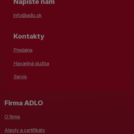
Napíšte nám
info@adlo.sk
Kontakty
Predajne
Havarijná služba
Servis
Firma ADLO
O firme
Atesty a certifikáty