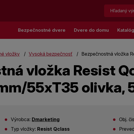
Hľadať:
Bezpečnostné dvere
Dvere do domu
Kataló
é vložky
Vysoká bezpečnosť
Bezpečnostná vložka Res
ná vložka Resist Qc
m/55xT35 olivka, 5
Výrobca:
Dmarketing
Obj. či
Typ vložky:
Resist Qclass
Preved