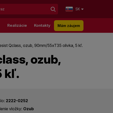
SK
g
Realizácie
Kontakty
Mám záujem
ist Qclass, ozub, 90mm/55xT35 olivka, 5 kľ.
lass, ozub,
 kľ.
slo:
2222-0252
enie vložky:
Ozub