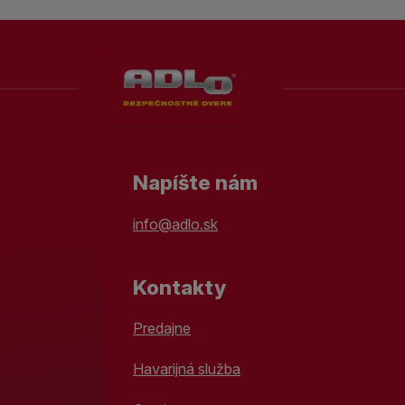
Napíšte nám
info@adlo.sk
Kontakty
Predajne
Havarijná služba