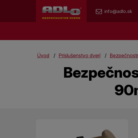
info@adlo.sk
Úvod
Príslušenstvo dverí
Bezpečnostn
Bezpečnost
90m