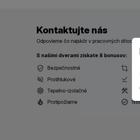
Kontaktujte nás
Odpovieme čo najskôr v pracovných dňoch me
S našimi dverami získate 8 bonusov:
Bezpečnostné
Des
Protihlukové
Pri
Tepelno-izolačné
S m
Protipožiarne
Ist