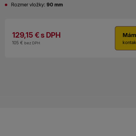
Rozmer vložky:
90 mm
129,15
€
s DPH
Mám
kontak
105 €
bez DPH