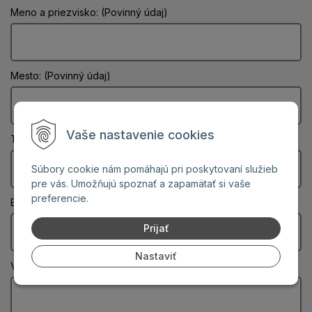
Meno a priezvisko: (Povinný údaj)
Mesto: (Povinný údaj)
Vaše nastavenie cookies
Telefón:
Súbory cookie nám pomáhajú pri poskytovaní služieb
pre vás. Umožňujú spoznať a zapamätať si vaše
preferencie.
Email: (Povinný údaj)
Prijať
Nastaviť
Vaša správa: (Povinný údaj)