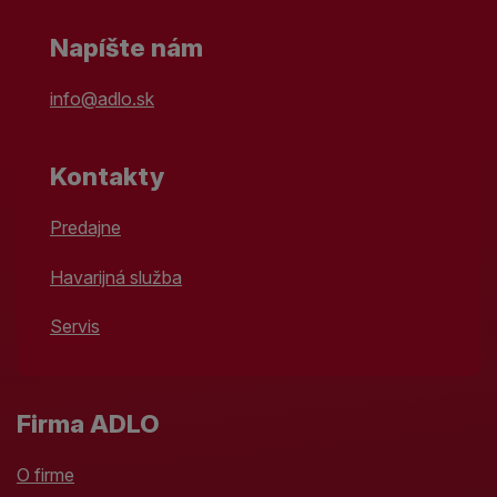
Napíšte nám
info@adlo.sk
Kontakty
Predajne
Havarijná služba
Servis
Firma ADLO
O firme