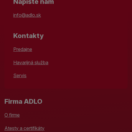
Napíšte nám
info@adlo.sk
Kontakty
Predajne
Havarijná služba
Servis
Firma ADLO
O firme
Atesty a certifikáty