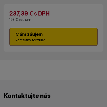
237,39
€
s DPH
193 €
bez DPH
Mám záujem
kontaktný formulár
Kontaktujte nás