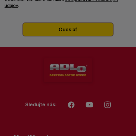
údajov
.
Sledujte nás: