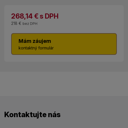
268,14
€
s DPH
218 €
bez DPH
Mám záujem
kontaktný formulár
Kontaktujte nás