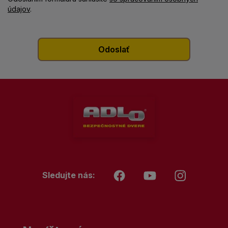
údajov
.
Sledujte nás: