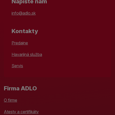
Napíšte nám
info@adlo.sk
Kontakty
Predajne
Havarijná služba
Servis
Firma ADLO
O firme
Atesty a certifikáty