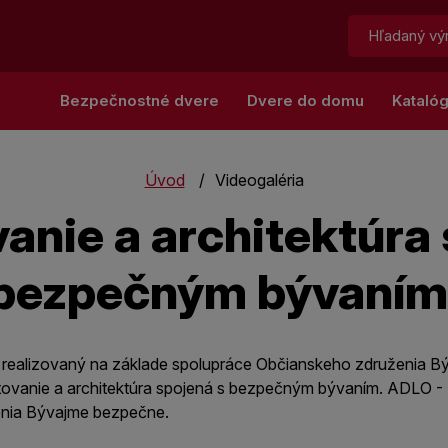
Hľadať:
Bezpečnostné dvere
Dvere do domu
Kataló
Úvod
Videogaléria
anie a architektúra
bezpečným bývaním
 realizovaný na základe spolupráce Občianskeho združenia Bý
ektovanie a architektúra spojená s bezpečným bývaním. ADLO 
nia Bývajme bezpečne.