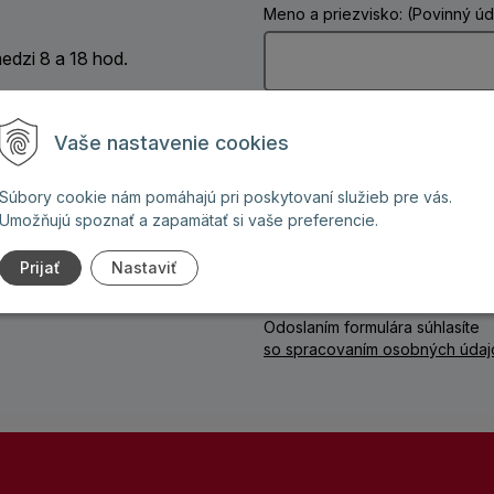
Meno a priezvisko: (Povinný úd
dzi 8 a 18 hod.
Telefón:
Vaše nastavenie cookies
ign na mieru
amo od výrobcu
Súbory cookie nám pomáhajú pri poskytovaní služieb pre vás.
Vaša správa: (Povinný údaj)
Umožňujú spoznať a zapamätať si vaše preferencie.
ontážou
Prijať
Nastaviť
ota servisu na 30 rokov
Odoslaním formulára súhlasíte
so spracovaním osobných údaj