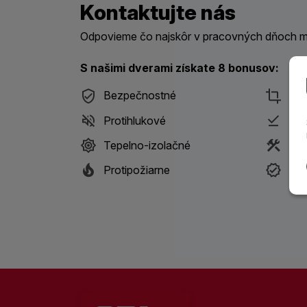
Kontaktujte nás
Odpovieme čo najskôr v pracovných dňoch me
S našimi dverami získate 8 bonusov:
Bezpečnostné
Des
Protihlukové
Pri
Tepelno-izolačné
S m
Protipožiarne
Ist