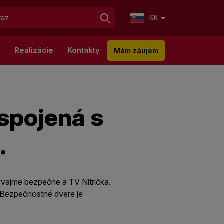
SK
g
Realizácie
Kontakty
Mám záujem
 spojená s
.
vajme bezpečne a TV Nitrička.
- Bezpečnostné dvere je