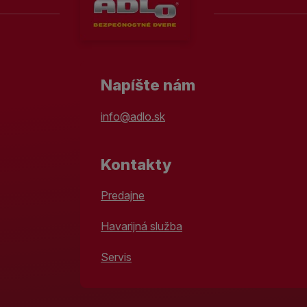
Napíšte nám
info@adlo.sk
Kontakty
Predajne
Havarijná služba
Servis