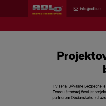
info@adlo.sk
Projektov
TV seriál Bývajme Bezpečne je
Témou štrnástej časti je: proj
partnerom Občianskeho združe