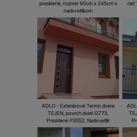
presklené, rozmer 90cm x 245cm s
rad 
nadsvetlíkom
ADLO - Exteriérové Termo dvere
ADLO
TEJEN, povrch dverí G773,
TEJ
Presklené PS552, Nadsvetlík
Pr