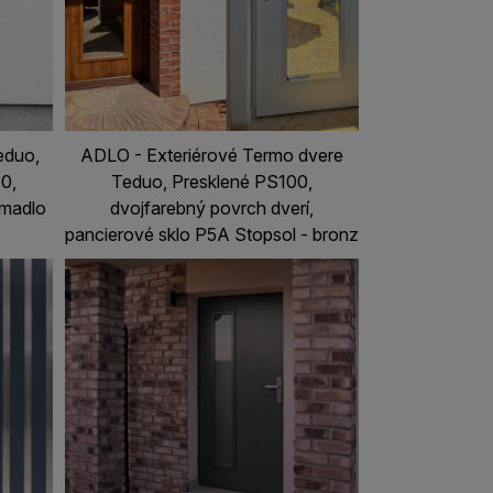
eduo,
ADLO - Exteriérové Termo dvere
0,
Teduo, Presklené PS100,
 madlo
dvojfarebný povrch dverí,
pancierové sklo P5A Stopsol - bronz