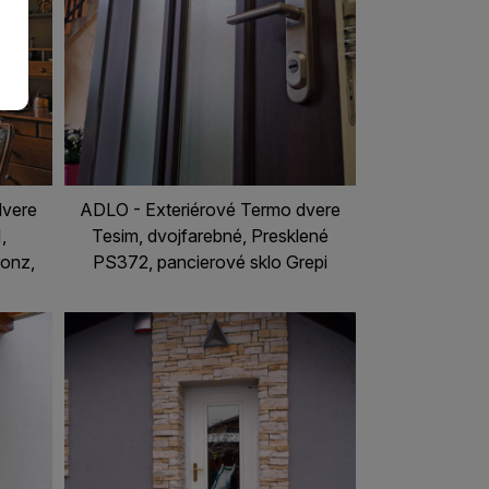
dvere
ADLO - Exteriérové Termo dvere
,
Tesim, dvojfarebné, Presklené
ronz,
PS372, pancierové sklo Grepi