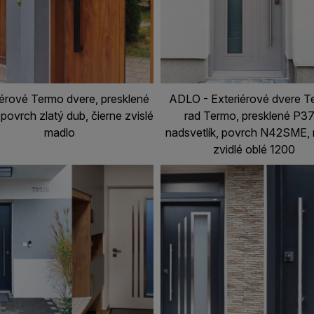
iérové Termo dvere, presklené
ADLO - Exteriérové dvere T
povrch zlatý dub, čierne zvislé
rad Termo, presklené P37
madlo
nadsvetlík, povrch N42SME,
zvidlé oblé 1200