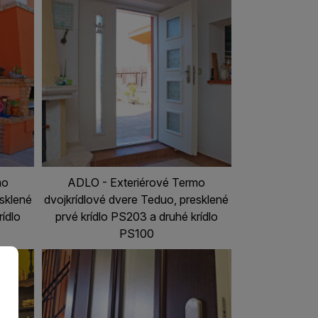
mo
ADLO - Exteriérové Termo
esklené
dvojkrídlové dvere Teduo, presklené
rídlo
prvé krídlo PS203 a druhé krídlo
PS100