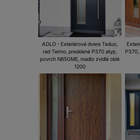
ADLO - Exteriérové dvere Teduo,
Exter
rad Termo, presklené P370 atyp,
P370, 
povrch N85GME, madlo zvidlé oblé
1200