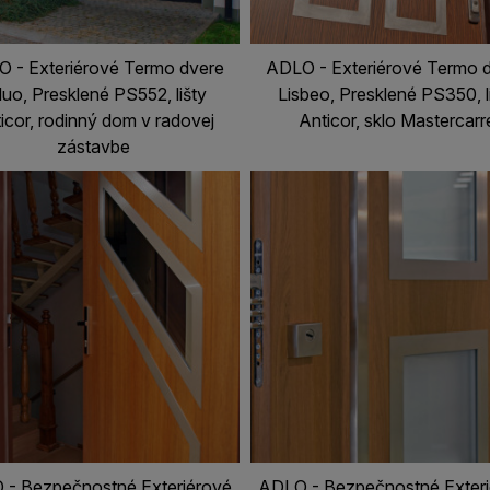
 - Exteriérové Termo dvere
ADLO - Exteriérové Termo 
uo, Presklené PS552, lišty
Lisbeo, Presklené PS350, l
icor, rodinný dom v radovej
Anticor, sklo Mastercarr
zástavbe
- Bezpečnostné Exteriérové
ADLO - Bezpečnostné Exter