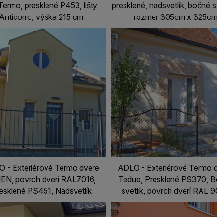
Termo, presklené P453, lišty
presklené, nadsvetlík, bočné sv
Anticorro, výška 215 cm
rozmer 305cm x 325c
 - Exteriérové Termo dvere
ADLO - Exteriérové Termo 
EN, povrch dverí RAL7016,
Teduo, Presklené PS370, 
esklené PS451, Nadsvetlík
svetlík, povrch dverí RAL 