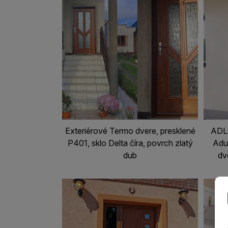
Exteriérové Termo dvere, presklené
ADLO
P401, sklo Delta číra, povrch zlatý
Adu
dub
dv