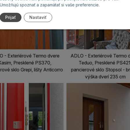
Umožňujú spoznať a zapamätať si vaše preferencie.
Prijať
Nastaviť
 - Exteriérové Termo dvere
ADLO - Exteriérové Termo 
Kasim, Presklené PS370,
Teduo, Presklené PS421
rové sklo Grepi, lišty Anticorro
pancierové sklo Stopsol - b
výška dverí 235 cm