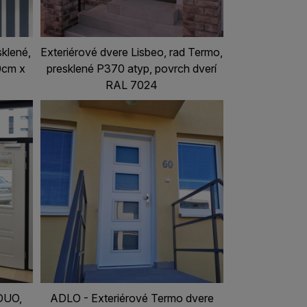
sklené,
Exteriérové dvere Lisbeo, rad Termo,
0cm x
presklené P370 atyp, povrch dverí
RAL 7024
DUO,
ADLO - Exteriérové Termo dvere