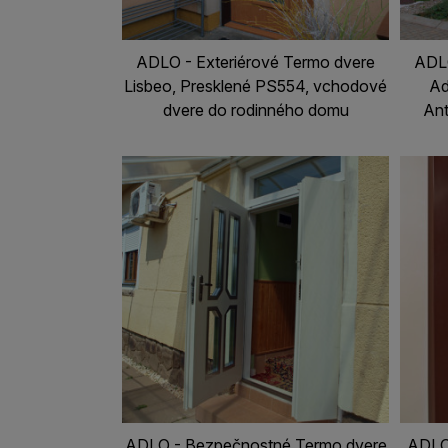
ADLO - Exteriérové Termo dvere
ADLO
Lisbeo, Presklené PS554, vchodové
Ad
dvere do rodinného domu
Ant
ADLO - Bezpečnostné Termo dvere
ADLO 