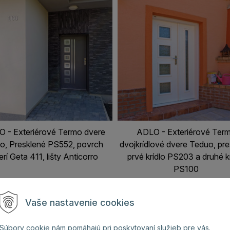
 - Exteriérové Termo dvere
ADLO - Exteriérové Ter
o, Presklené PS552, povrch
dvojkrídlové dvere Teduo, pr
erí Geta 411, lišty Anticorro
prvé krídlo PS203 a druhé k
PS100
Vaše nastavenie cookies
Súbory cookie nám pomáhajú pri poskytovaní služieb pre vás.