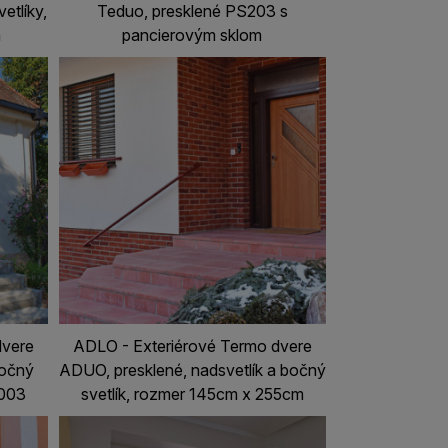
etlíky,
Teduo, presklené PS203 s
m
pancierovým sklom
dvere
ADLO - Exteriérové Termo dvere
Bočný
ADUO, presklené, nadsvetlík a bočný
9003
svetlík, rozmer 145cm x 255cm