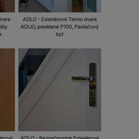
dvere
ADLO - Exteriérové Termo dvere
išty
ADUO, presklené P100, Pavlačový
e
byt
iérové
ADLO - Bezpečnostné Exteriérové