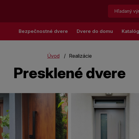
Hľadať:
Bezpečnostné dvere
Dvere do domu
Kataló
Úvod
Realizácie
Presklené dvere