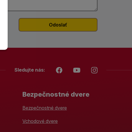
ov
.
Sledujte nás:
Bezpečnostné dvere
Bezpečnostné dvere
Vchodové dvere