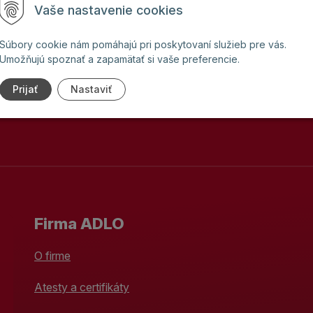
Vaše nastavenie cookies
ota servisu na 30 rokov
Súbory cookie nám pomáhajú pri poskytovaní služieb pre vás.
Odoslaním formulára súhlasíte
Umožňujú spoznať a zapamätať si vaše preferencie.
so spracovaním osobných údaj
Prijať
Nastaviť
Firma ADLO
O firme
Atesty a certifikáty