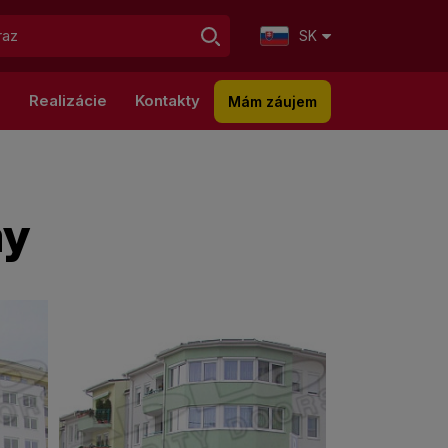
SK
g
Realizácie
Kontakty
Mám záujem
my