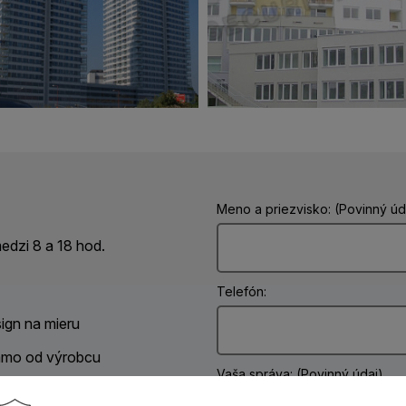
Meno a priezvisko: (Povinný úd
dzi 8 a 18 hod.
Telefón:
ign na mieru
amo od výrobcu
Vaša správa: (Povinný údaj)
ontážou