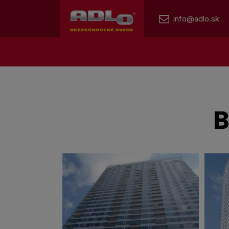
info@adlo.sk
B