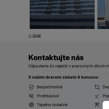
‹‹ Späť
Kontaktujte nás
Odpovieme čo najskôr v pracovných dňoch me
S našimi dverami získate 8 bonusov:
Bezpečnostné
Des
Protihlukové
Pri
Tepelno-izolačné
S m