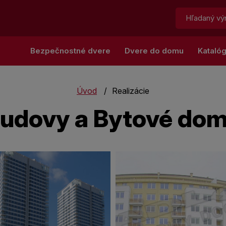
Hľadať:
Bezpečnostné dvere
Dvere do domu
Kataló
Úvod
Realizácie
udovy a Bytové do