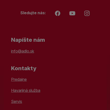
Sledujte nás:
Napíšte nám
info@adlo.sk
Kontakty
Predajne
Havarijná služba
Servis