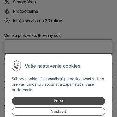
S montážou
Protipožiarne
Istota servisu na 30 rokov
Meno a priezvisko: (Povinný údaj)
Mesto: (Povinný údaj)
Vaše nastavenie cookies
Súbory cookie nám pomáhajú pri poskytovaní služieb
Telefón:
pre vás. Umožňujú spoznať a zapamätať si vaše
preferencie.
Prijať
Email: (Povinný údaj)
Nastaviť