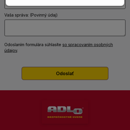
Vaša správa: (Povinný údaj)
Odoslaním formulára súhlasíte
so spracovaním osobných
údajov
.