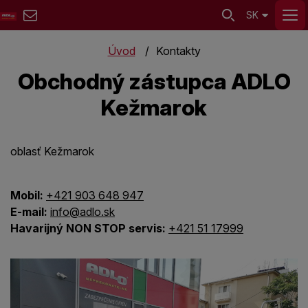
SK
Úvod
Kontakty
Obchodný zástupca ADLO
Kežmarok
oblasť Kežmarok
Mobil:
+421 903 648 947
E-mail:
info@adlo.sk
Havarijný NON STOP servis:
+421 51 17999