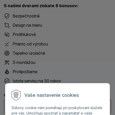
S našimi dverami získate 8 bonusov:
Bezpečnostné
Design na mieru
Protihlukové
Priamo od výrobcu
Tepelno-izolačné
S montážou
Protipožiarne
Istota servisu na 30 rokov
Vaše nastavenie cookies
Meno a priezvisko: (Povinný údaj)
Súbory cookie nám pomáhajú pri poskytovaní služieb
pre vás. Umožňujú spoznať a zapamätať si vaše