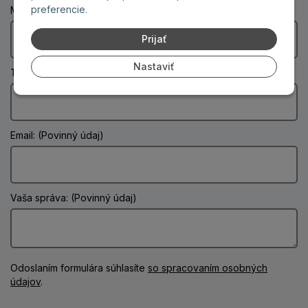
preferencie.
Mesto: (Povinný údaj)
Prijať
Nastaviť
Telefón:
Email: (Povinný údaj)
Vaša správa: (Povinný údaj)
Odoslaním formulára súhlasíte
so spracovaním osobných
údajov
.