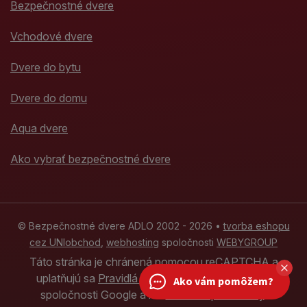
Bezpečnostné dvere
Vchodové dvere
Dvere do bytu
Dvere do domu
Aqua dvere
Ako vybrať bezpečnostné dvere
© Bezpečnostné dvere ADLO 2002 - 2026 •
tvorba eshopu
cez UNIobchod
,
webhosting
spoločnosti
WEBYGROUP
Táto stránka je chránená pomocou reCAPTCHA a
uplatňujú sa
Pravidlá ochrany osobných údajov
Ako vám pomôžem?
spoločnosti Google a ich
Zmluvné podmienky
.