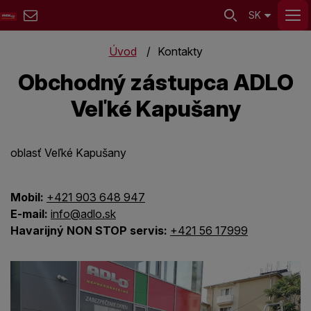
SK
Úvod
Kontakty
Obchodný zástupca ADLO
Veľké Kapušany
oblasť Veľké Kapušany
Mobil:
+421 903 648 947
E-mail:
info@adlo.sk
Havarijný NON STOP servis:
+421 56 17999