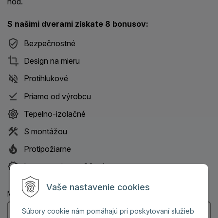
hod.
S našimi dverami získate 8 bonusov:
Bezpečnostné
Design na mieru
Protihlukové
Priamo od výrobcu
Tepelno-izolačné
S montážou
Protipožiarne
Istota servisu na 30 rokov
Vaše nastavenie cookies
Meno a priezvisko: (Povinný údaj)
Súbory cookie nám pomáhajú pri poskytovaní služieb