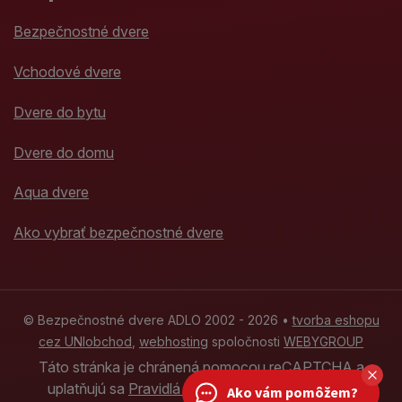
Bezpečnostné dvere
Vchodové dvere
Dvere do bytu
Dvere do domu
Aqua dvere
Ako vybrať bezpečnostné dvere
© Bezpečnostné dvere ADLO 2002 - 2026 •
tvorba eshopu
cez UNIobchod
,
webhosting
spoločnosti
WEBYGROUP
Táto stránka je chránená pomocou reCAPTCHA a
uplatňujú sa
Pravidlá ochrany osobných údajov
Ako vám pomôžem?