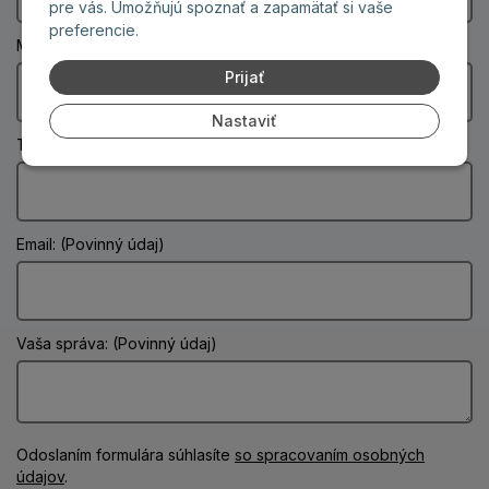
pre vás. Umožňujú spoznať a zapamätať si vaše
preferencie.
Mesto: (Povinný údaj)
Prijať
Nastaviť
Telefón:
Email: (Povinný údaj)
Vaša správa: (Povinný údaj)
Odoslaním formulára súhlasíte
so spracovaním osobných
údajov
.