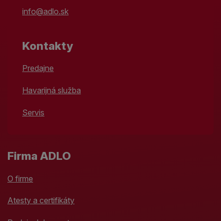
info@adlo.sk
Kontakty
Predajne
Havarijná služba
Servis
Firma ADLO
O firme
Atesty a certifikáty