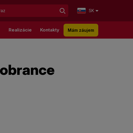
SK
g
Realizácie
Kontakty
Mám záujem
obrance