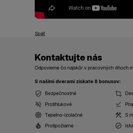
Späť
Kontaktujte nás
Odpovieme čo najskôr v pracovných dňoch me
S našimi dverami získate 8 bonusov:
Bezpečnostné
Des
Protihlukové
Pri
Tepelno-izolačné
S m
Protipožiarne
Ist