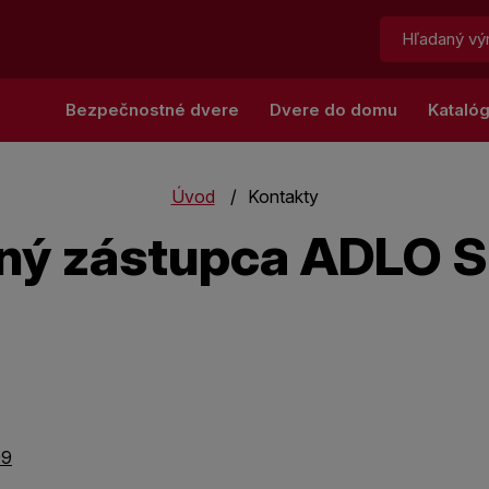
Hľadať:
Bezpečnostné dvere
Dvere do domu
Kataló
Úvod
Kontakty
ný zástupca ADLO S
99