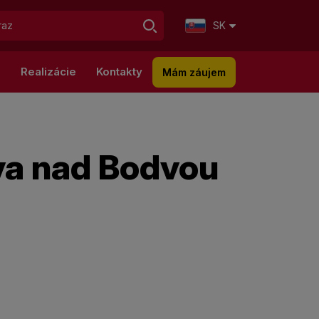
SK
g
Realizácie
Kontakty
Mám záujem
a nad Bodvou