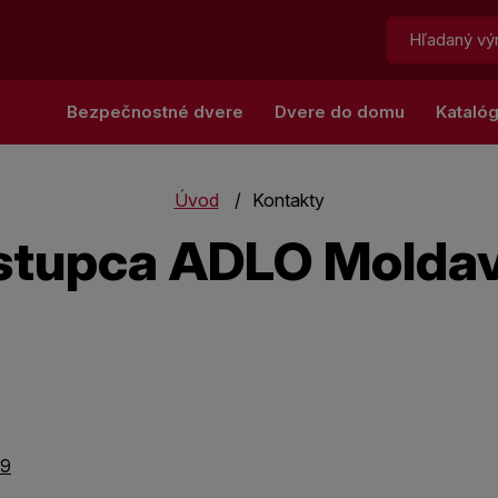
Hľadať:
Bezpečnostné dvere
Dvere do domu
Kataló
Úvod
Kontakty
stupca ADLO Moldav
99