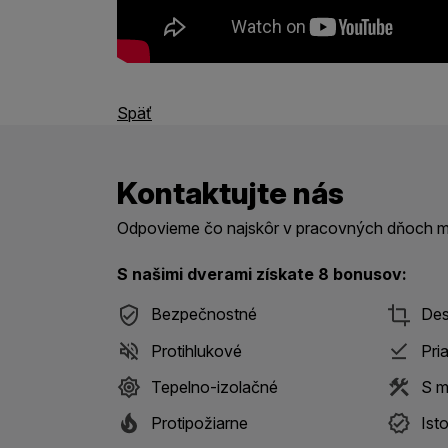
Späť
Kontaktujte nás
Odpovieme čo najskôr v pracovných dňoch me
S našimi dverami získate 8 bonusov:
Bezpečnostné
Des
Protihlukové
Pri
Tepelno-izolačné
S m
Protipožiarne
Ist