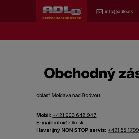
info@adlo.sk
Obchodný zá
oblasť Moldava nad Bodvou
Mobil:
+421 903 648 947
E-mail:
info@adlo.sk
Havarijný NON STOP servis:
+421 55 179