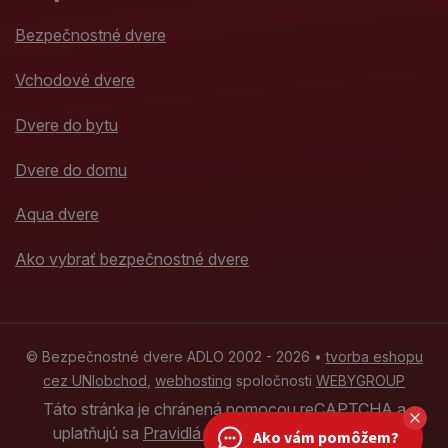
Bezpečnostné dvere
Vchodové dvere
Dvere do bytu
Dvere do domu
Aqua dvere
Ako vybrať bezpečnostné dvere
© Bezpečnostné dvere ADLO 2002 - 2026 •
tvorba eshopu
cez UNIobchod
,
webhosting
spoločnosti
WEBYGROUP
Táto stránka je chránená pomocou reCAPTCHA a
uplatňujú sa
Pravidlá ochrany osobných údajov
Ako vám pomôžem?