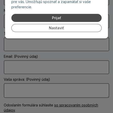
pre vás. Umožňujú spoznať a zapamätať si vaše
preferencie.
Mesto: (Povinný údaj)
Prijať
Nastaviť
Telefón:
Email: (Povinný údaj)
Vaša správa: (Povinný údaj)
Odoslaním formulára súhlasíte
so spracovaním osobných
údajov
.