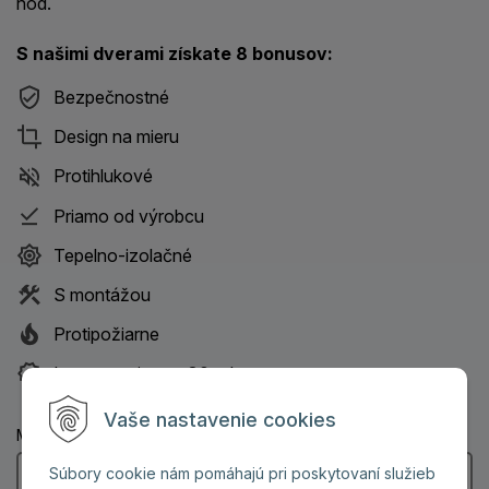
hod.
S našimi dverami získate 8 bonusov:
Bezpečnostné
Design na mieru
Protihlukové
Priamo od výrobcu
Tepelno-izolačné
S montážou
Protipožiarne
Istota servisu na 30 rokov
Vaše nastavenie cookies
Meno a priezvisko: (Povinný údaj)
Súbory cookie nám pomáhajú pri poskytovaní služieb