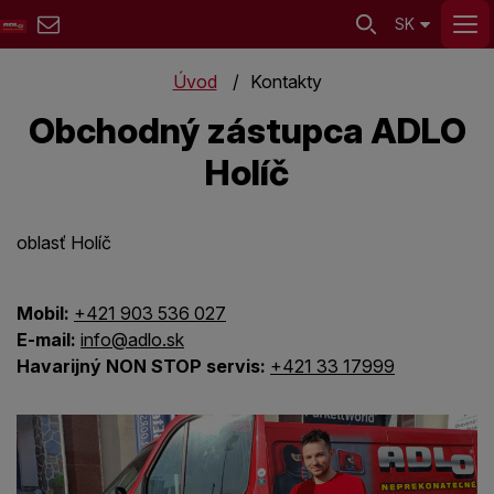
SK
Úvod
Kontakty
Obchodný zástupca ADLO
Holíč
oblasť Holíč
Mobil:
+421 903 536 027
E-mail:
info@adlo.sk
Havarijný NON STOP servis:
+421 33 17999