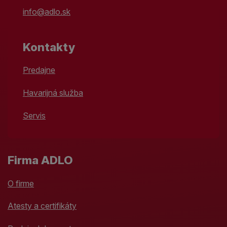
info@adlo.sk
Kontakty
Predajne
Havarijná služba
Servis
Firma ADLO
O firme
Atesty a certifikáty