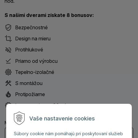
hod.
S našimi dverami získate 8 bonusov:
Bezpečnostné
Design na mieru
Protihlukové
Priamo od výrobcu
Tepelno-izolačné
S montážou
Protipožiarne
Istota servisu na 30 rokov
Vaše nastavenie cookies
Meno a priezvisko: (Povinný údaj)
Súbory cookie nám pomáhajú pri poskytovaní služieb