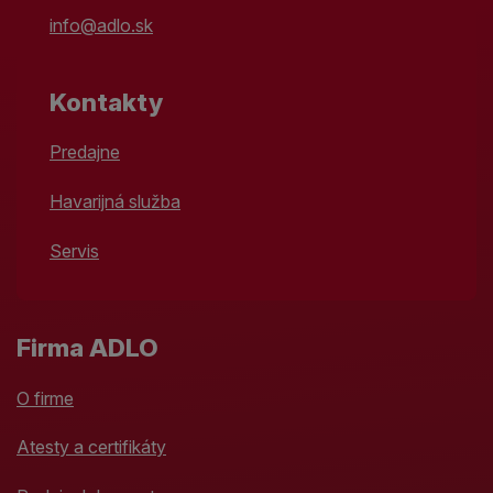
info@adlo.sk
Kontakty
Predajne
Havarijná služba
Servis
Firma ADLO
O firme
Atesty a certifikáty