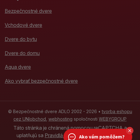
Bezpečnostné dvere
Vchodové dvere
Dvere do bytu
Dvere do domu
Aqua dvere
Ako vybrať bezpečnostné dvere
© Bezpečnostné dvere ADLO 2002 - 2026 •
tvorba eshopu
cez UNIobchod
,
webhosting
spoločnosti
WEBYGROUP
Táto stránka je chránená pomocou reCAPTCHA a
uplatňujú sa
Pravidlá ochrany osobných údajov
Ako vám pomôžem?