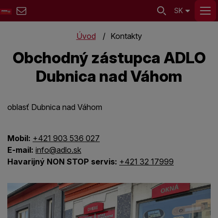
SK
Úvod
Kontakty
Obchodný zástupca ADLO
Dubnica nad Váhom
oblasť Dubnica nad Váhom
Mobil:
+421 903 536 027
E-mail:
info@adlo.sk
Havarijný NON STOP servis:
+421 32 17999