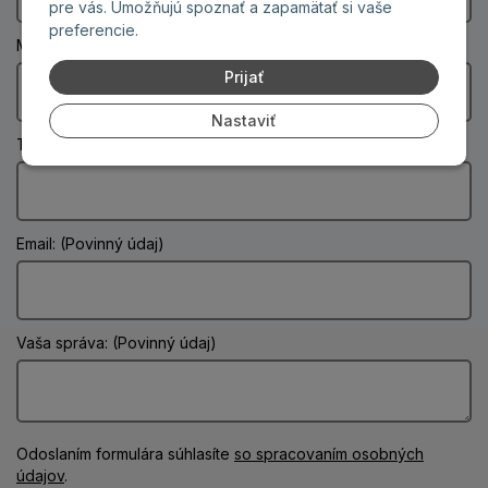
pre vás. Umožňujú spoznať a zapamätať si vaše
preferencie.
Mesto: (Povinný údaj)
Prijať
Nastaviť
Telefón:
Email: (Povinný údaj)
Vaša správa: (Povinný údaj)
Odoslaním formulára súhlasíte
so spracovaním osobných
údajov
.