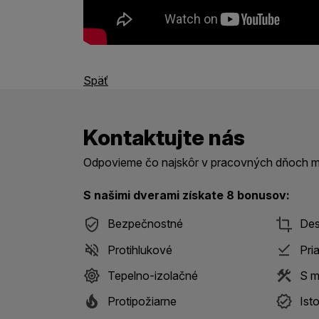
Späť
Kontaktujte nás
Odpovieme čo najskôr v pracovných dňoch me
S našimi dverami získate 8 bonusov:
Bezpečnostné
Des
Protihlukové
Pri
Tepelno-izolačné
S m
Protipožiarne
Ist