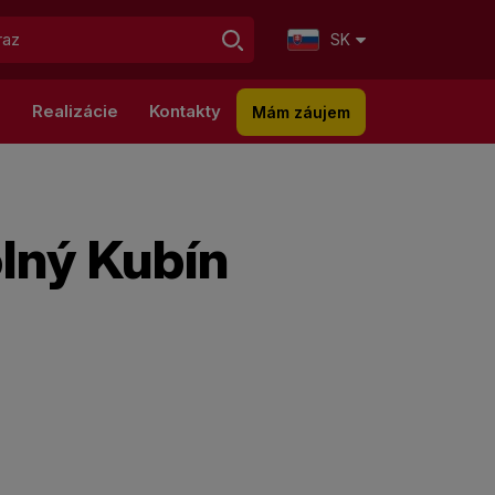
SK
g
Realizácie
Kontakty
Mám záujem
lný Kubín