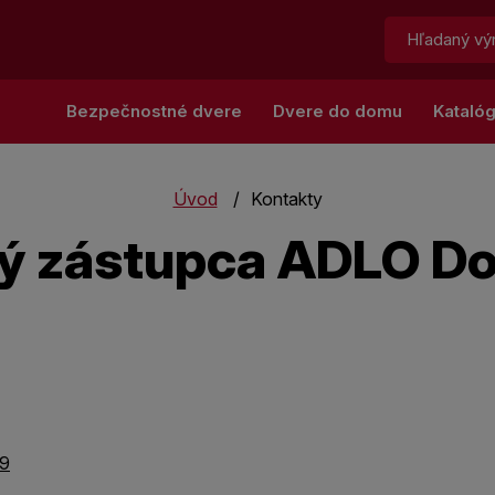
Hľadať:
Bezpečnostné dvere
Dvere do domu
Kataló
Úvod
Kontakty
 zástupca ADLO Do
99