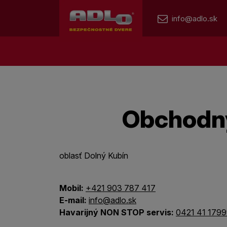
info@adlo.sk
Obchodný
oblasť Dolný Kubín
Mobil:
+421 903 787 417
E-mail:
info@adlo.sk
Havarijný NON STOP servis:
0421 41 179