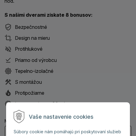
hod.
S našimi dverami získate 8 bonusov:
Bezpečnostné
Design na mieru
Protihlukové
Priamo od výrobcu
Tepelno-izolačné
S montážou
Protipožiarne
Istota servisu na 30 rokov
Vaše nastavenie cookies
Meno a priezvisko: (Povinný údaj)
Súbory cookie nám pomáhajú pri poskytovaní služieb