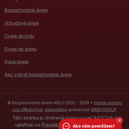
Bezpečnostné dvere
Vchodové dvere
Dvere do bytu
Dvere do domu
Aqua dvere
Ako vybrať bezpečnostné dvere
© Bezpečnostné dvere ADLO 2002 - 2026 •
tvorba eshopu
cez UNIobchod
,
webhosting
spoločnosti
WEBYGROUP
Táto stránka je chránená pomocou reCAPTCHA a
uplatňujú sa
Pravidlá ochrany osobných údajov
Ako vám pomôžem?