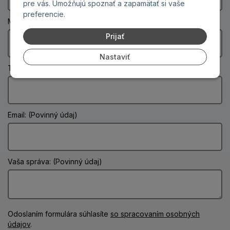
pre vás. Umožňujú spoznať a zapamätať si vaše
preferencie.
Mesto: (Povinný údaj)
Prijať
Nastaviť
Telefón:
Email: (Povinný údaj)
Vaša správa: (Povinný údaj)
Odoslaním formulára súhlasíte
so spracovaním osobných
údajov
.