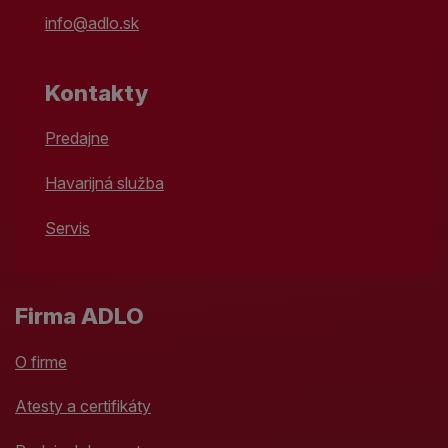
info@adlo.sk
Kontakty
Predajne
Havarijná služba
Servis
Firma ADLO
O firme
Atesty a certifikáty