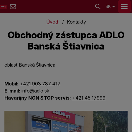
SK
Úvod
Kontakty
Obchodný zástupca ADLO
Banská Štiavnica
oblasť Banská Štiavnica
Mobil:
+421 903 787 417
E-mail:
info@adlo.sk
Havarijný NON STOP servis:
+421 45 17999