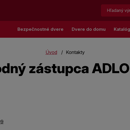
Hľadať:
Bezpečnostné dvere
Dvere do domu
Kataló
Úvod
Kontakty
dný zástupca ADLO
99