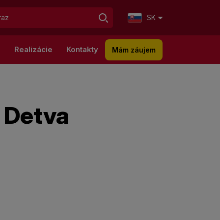
SK
g
Realizácie
Kontakty
Mám záujem
 Detva