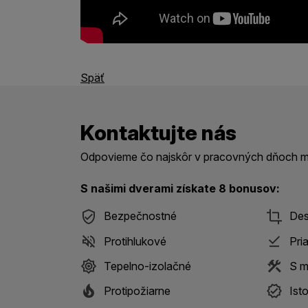
Späť
Kontaktujte nás
Odpovieme čo najskôr v pracovných dňoch me
S našimi dverami získate 8 bonusov:
Bezpečnostné
Des
Protihlukové
Pri
Tepelno-izolačné
S m
Protipožiarne
Ist