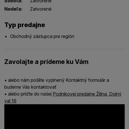
Sobota:
Zatvorené
Nedeľa:
Zatvorené
Typ predajne
Obchodný zástupca pre región
Zavolajte a prídeme ku Vám
• alebo nám pošlite vyplnený Kontaktný formulár a
budeme Vás kontaktovať
• alebo príďte do našej
Podnikovej predajne Žilina, Dolný
val 16