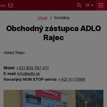
SK
Úvod
Kontakty
Obchodný zástupca ADLO
Rajec
oblasť Rajec
Mobil:
+421 903 787 417
E-mail:
info@adlo.sk
Havarijný NON STOP servis:
+421 41 17999