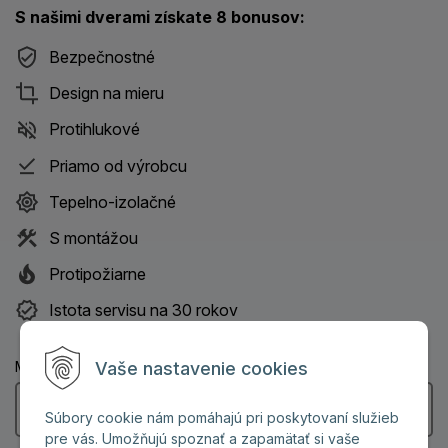
S našimi dverami získate 8 bonusov:
Bezpečnostné
Design na mieru
Protihlukové
Priamo od výrobcu
Tepelno-izolačné
S montážou
Protipožiarne
Istota servisu na 30 rokov
Vaše nastavenie cookies
Meno a priezvisko: (Povinný údaj)
Súbory cookie nám pomáhajú pri poskytovaní služieb
pre vás. Umožňujú spoznať a zapamätať si vaše