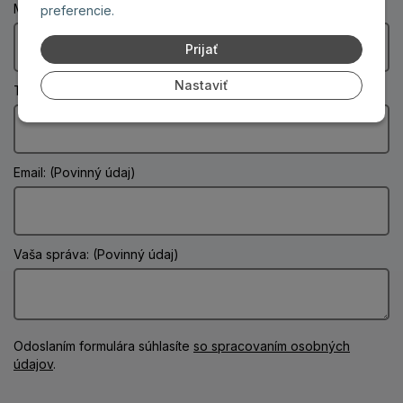
Mesto: (Povinný údaj)
preferencie.
Prijať
Nastaviť
Telefón:
Email: (Povinný údaj)
Vaša správa: (Povinný údaj)
Odoslaním formulára súhlasíte
so spracovaním osobných
údajov
.