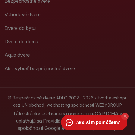
Bezpečnostné dvere
Vchodové dvere
Dvere do bytu
Dvere do domu
Aqua dvere
Ako vybrať bezpečnostné dvere
© Bezpečnostné dvere ADLO 2002 - 2026 •
tvorba eshopu
cez UNIobchod
,
webhosting
spoločnosti
WEBYGROUP
Táto stránka je chránená pomocou reCAPTCHA a
uplatňujú sa
Pravidlá ochrany osobných údajov
Ako vám pomôžem?
spoločnosti Google a ich
Zmluvné podmienky
.