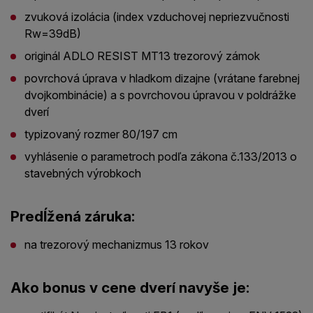
zvuková izolácia (index vzduchovej nepriezvučnosti
Rw=39dB)
originál ADLO RESIST MT13 trezorový zámok
povrchová úprava v hladkom dizajne (vrátane farebnej
dvojkombinácie) a s povrchovou úpravou v poldrážke
dverí
typizovaný rozmer 80/197 cm
vyhlásenie o parametroch podľa zákona č.133/2013 o
stavebných výrobkoch
Predĺžená záruka:
na trezorový mechanizmus 13 rokov
Ako bonus v cene dverí navyše je: