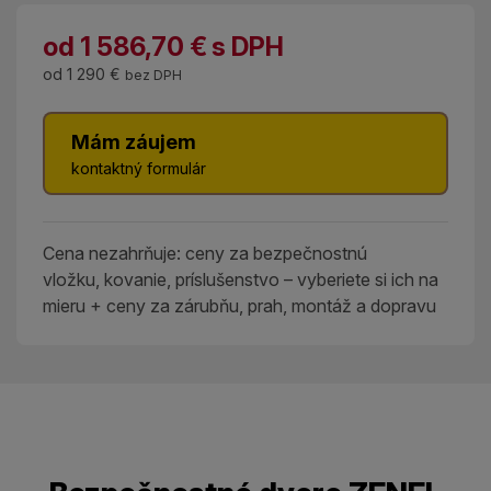
od
1 586,70
€
s DPH
od
1 290 €
bez DPH
Mám záujem
kontaktný formulár
Cena nezahrňuje: ceny za bezpečnostnú
vložku, kovanie, príslušenstvo – vyberiete si ich na
mieru + ceny za zárubňu, prah, montáž a dopravu