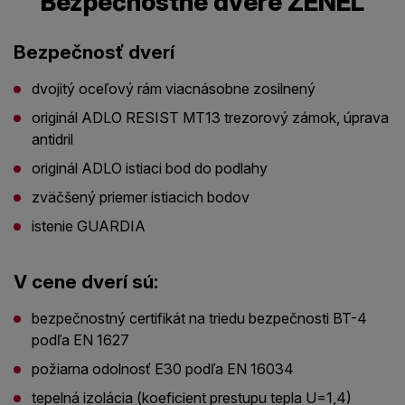
Bezpečnostné dvere ZENEL
Bezpečnosť dverí
dvojitý oceľový rám viacnásobne zosilnený
originál ADLO RESIST MT13 trezorový zámok, úprava
antidril
originál ADLO istiaci bod do podlahy
zväčšený priemer istiacich bodov
istenie GUARDIA
V cene dverí sú:
bezpečnostný certifikát na triedu bezpečnosti BT-4
podľa EN 1627
požiarna odolnosť E30 podľa EN 16034
tepelná izolácia (koeficient prestupu tepla U=1,4)