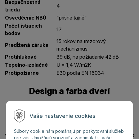
Bezpečnostná
4
trieda
Osvedčenie NBÚ
"prísne tajné"
Počet istiacich
17
bodov
15 rokov na trezorový
Predĺžená záruka
mechanizmus
Protihlukové
39 dB, na požiadanie 42 dB
Tepelno-izolačné
U = 1,4 W/m2K
Protipožiarne
E30 podľa EN 16034
Design a farba dverí
Každé dvere vyrobíme pre Vás na mieru
podľa toho aký design a farbu dverí si
Vaše nastavenie cookies
vyberiete:
Súbory cookie nám pomáhajú pri poskytovaní služieb
V uvedenej cene dverí je zahrnutý
Hladký design LAMINO
pre vás. Umožňujú spoznať a zapamätať si vaše