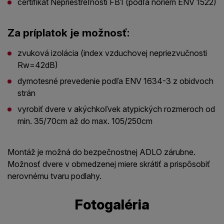
certifikát Nepriestreľnosti FB1 (podľa noriem ENV 1522)
Za príplatok je možnosť:
zvuková izolácia (index vzduchovej nepriezvučnosti
Rw=42dB)
dymotesné prevedenie podľa ENV 1634-3 z obidvoch
strán
vyrobiť dvere v akýchkoľvek atypických rozmeroch od
min. 35/70cm až do max. 105/250cm
Montáž je možná do bezpečnostnej ADLO zárubne.
Možnosť dvere v obmedzenej miere skrátiť a prispôsobiť
nerovnému tvaru podlahy.
Fotogaléria