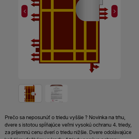
C
B
Prečo sa neposunúť o triedu vyššie ? Novinka na trhu,
dvere s istotou spĺňajúce veľmi vysokú ochranu 4. triedy,
za príjemnú cenu dverí o triedu nižšie. Dvere odolávajúce