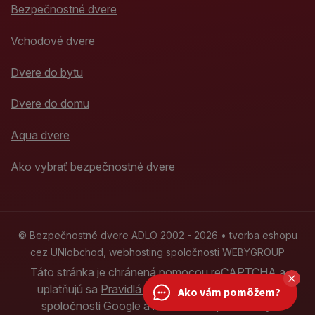
Bezpečnostné dvere
Vchodové dvere
Dvere do bytu
Dvere do domu
Aqua dvere
Ako vybrať bezpečnostné dvere
© Bezpečnostné dvere ADLO 2002 - 2026 •
tvorba eshopu
cez UNIobchod
,
webhosting
spoločnosti
WEBYGROUP
Táto stránka je chránená pomocou reCAPTCHA a
uplatňujú sa
Pravidlá ochrany osobných údajov
Ako vám pomôžem?
spoločnosti Google a ich
Zmluvné podmienky
.