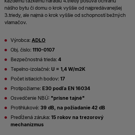
každému ťažkému náradiu 4.triedy posúva ochranu
nášho bytu či domu o krok vyššie od najpredávanejšej
3.triedy, ale najmä o krok vyššie od schopností bežných
vlamačov.
Výrobca:
ADLO
Obj. čislo:
1110-0107
Bezpečnostná trieda:
4
Tepelno-izolačné:
U = 1,4 W/m2K
Počet istiacich bodov:
17
Protipožiarne:
E30 podľa EN 16034
Osvedčenie NBÚ:
"prísne tajné"
Protihlukové:
39 dB, na požiadanie 42 dB
Predĺžená záruka:
15 rokov na trezorový
mechanizmus