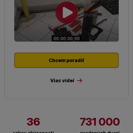
Chcem poradiť
Viac videí
36
731 000