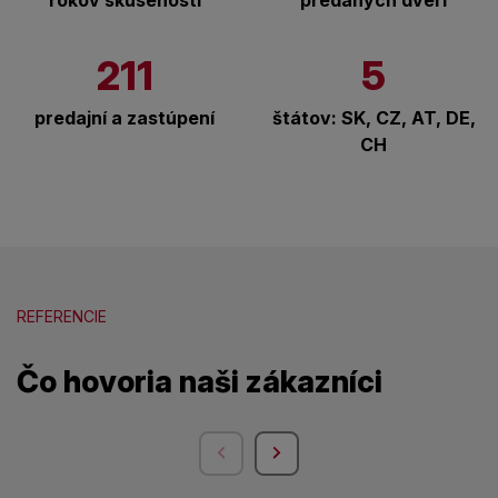
rokov skúseností
predaných dverí
211
5
predajní a zastúpení
štátov: SK, CZ, AT, DE,
CH
REFERENCIE
Čo hovoria naši zákazníci