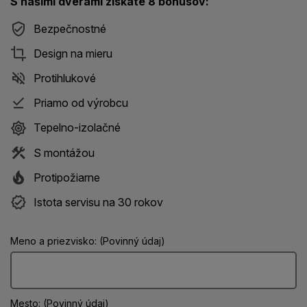
S našimi dverami získate 8 bonusov:
Bezpečnostné
Design na mieru
Protihlukové
Priamo od výrobcu
Tepelno-izolačné
S montážou
Protipožiarne
Istota servisu na 30 rokov
Meno a priezvisko: (Povinný údaj)
Mesto: (Povinný údaj)