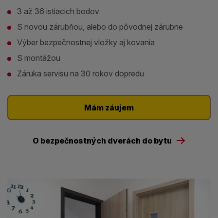
3 až 36 istiacich bodov
S novou zárubňou, alebo do pôvodnej zárubne
Výber bezpečnostnej vložky aj kovania
S montážou
Záruka servisu na 30 rokov dopredu
Mám záujem
O bezpečnostných dverách do bytu