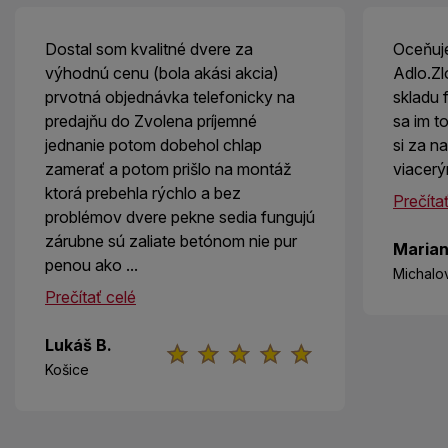
Dostal som kvalitné dvere za
Oceňuj
výhodnú cenu (bola akási akcia)
Adlo.Zl
prvotná objednávka telefonicky na
skladu
predajňu do Zvolena príjemné
sa im to
jednanie potom dobehol chlap
si za n
zamerať a potom prišlo na montáž
viacerý
ktorá prebehla rýchlo a bez
Prečíta
problémov dvere pekne sedia fungujú
zárubne sú zaliate betónom nie pur
Marian
penou ako ...
Michalo
Prečítať celé
Lukáš B.
Košice