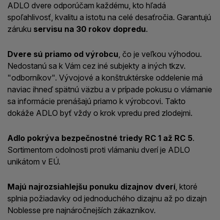
ADLO dvere odporúčam každému, kto hľadá
spoľahlivosť, kvalitu a istotu na celé desaťročia. Garantujú
záruku
servisu na 30 rokov dopredu
.
Dvere sú priamo od výrobcu
, čo je veľkou výhodou.
Nedostanú sa k Vám cez iné subjekty a iných tkzv.
"odborníkov". Vývojové a konštruktérske oddelenie má
naviac ihneď spätnú väzbu a v prípade pokusu o vlámanie
sa informácie prenášajú priamo k výrobcovi. Takto
dokáže ADLO byť vždy o krok vpredu pred zlodejmi.
Adlo pokrýva bezpečnostné triedy RC 1 až RC 5
.
Sortimentom odolnosti proti vlámaniu dverí je ADLO
unikátom v EÚ.
Majú najrozsiahlejšu ponuku dizajnov dverí
, ktoré
splnia požiadavky od jednoduchého dizajnu až po dizajn
Noblesse pre najnáročnejších zákazníkov.