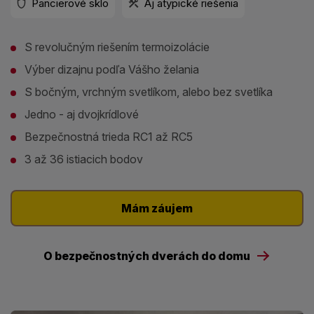
Pancierové sklo
Aj atypické riešenia
S revolučným riešením termoizolácie
Výber dizajnu podľa Vášho želania
S bočným, vrchným svetlíkom, alebo bez svetlíka
Jedno - aj dvojkrídlové
Bezpečnostná trieda RC1 až RC5
3 až 36 istiacich bodov
Mám záujem
O bezpečnostných dverách do domu