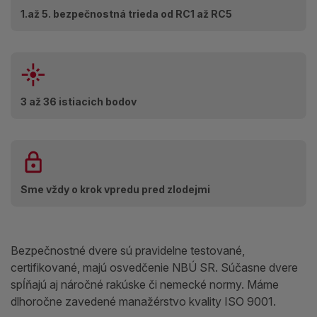
1.až 5. bezpečnostná trieda od RC1 až RC5
3 až 36 istiacich bodov
Sme vždy o krok vpredu pred zlodejmi
Bezpečnostné dvere sú pravidelne testované,
certifikované, majú osvedčenie NBÚ SR. Súčasne dvere
spĺňajú aj náročné rakúske či nemecké normy. Máme
dlhoročne zavedené manažérstvo kvality ISO 9001.