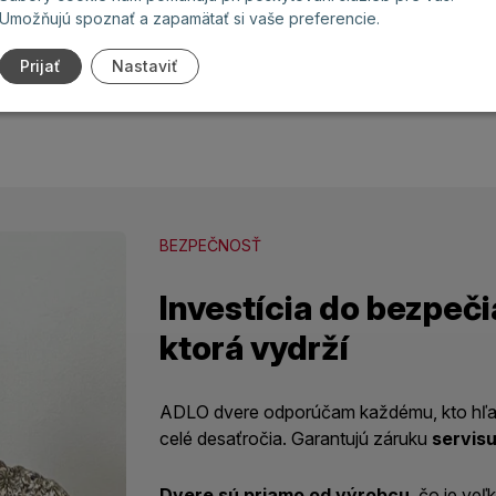
Umožňujú spoznať a zapamätať si vaše preferencie.
Prijať
Nastaviť
BEZPEČNOSŤ
Investícia do bezpeč
ktorá vydrží
ADLO dvere odporúčam každému, kto hľadá 
celé desaťročia. Garantujú záruku
servis
Dvere sú priamo od výrobcu
, čo je ve