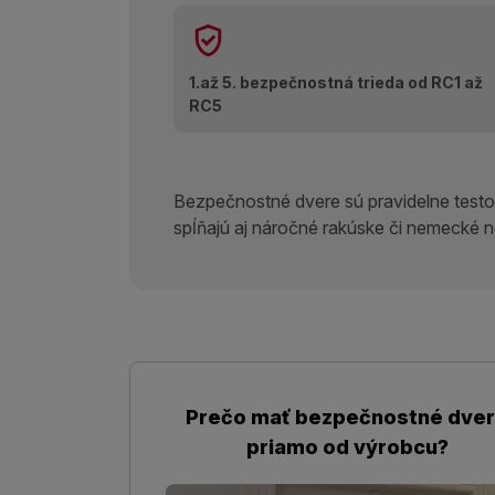
1.až 5. bezpečnostná trieda od RC1 až
RC5
Bezpečnostné dvere sú pravidelne test
spĺňajú aj náročné rakúske či nemecké
Prečo mať bezpečnostné dve
priamo od výrobcu?