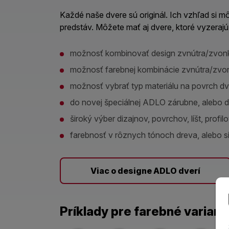
Každé naše dvere sú originál. Ich vzhľad si 
predstáv. Môžete mať aj dvere, ktoré vyzera
možnosť kombinovať design zvnútra/zvon
možnosť farebnej kombinácie zvnútra/zvo
možnosť vybrať typ materiálu na povrch dv
do novej špeciálnej ADLO zárubne, alebo 
široký výber dizajnov, povrchov, líšt, profi
farebnosť v rôznych tónoch dreva, alebo s
Viac o designe ADLO dverí
Príklady pre farebné variant