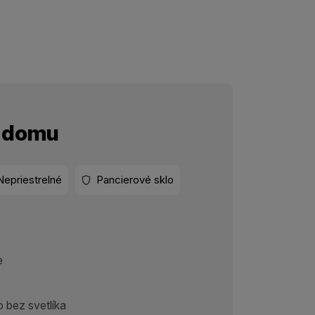
o domu
Nepriestrelné
Pancierové sklo
e
 bez svetlíka