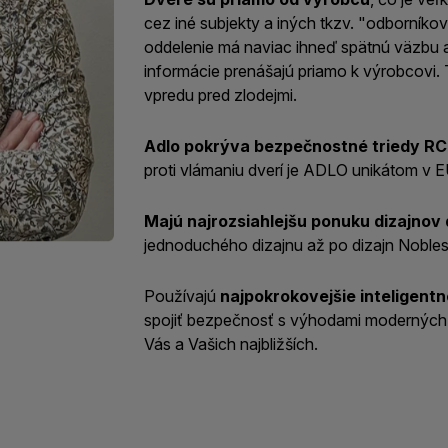
cez iné subjekty a iných tkzv. "odborníko
oddelenie má naviac ihneď spätnú väzbu a
informácie prenášajú priamo k výrobcovi
vpredu pred zlodejmi.
Adlo pokrýva bezpečnostné triedy RC 
proti vlámaniu dverí je ADLO unikátom v E
Majú najrozsiahlejšu ponuku dizajnov 
jednoduchého dizajnu až po dizajn Nobles
Používajú
najpokrokovejšie inteligent
spojiť bezpečnosť s výhodami moderných 
Vás a Vašich najbližších.