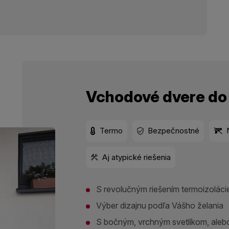
Vchodové dvere d
Termo
Bezpečnostné
Aj atypické riešenia
S revolučným riešením termoizoláci
Výber dizajnu podľa Vášho želania
S bočným, vrchným svetlíkom, alebo