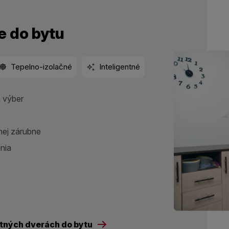
e do bytu
Tepelno-izolačné
Inteligentné
 výber
nej zárubne
nia
tných dverách do bytu