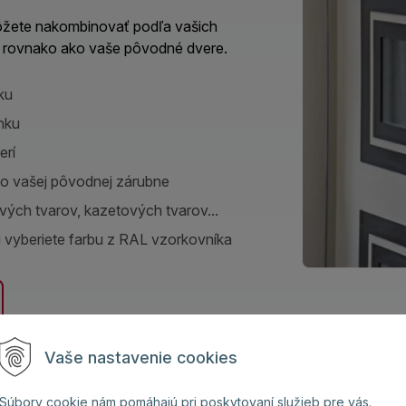
môžete nakombinovať podľa vašich
jú rovnako ako vaše pôvodné dvere.
ku
nku
erí
do vašej pôvodnej zárubne
lových tvarov, kazetových tvarov...
i vyberiete farbu z RAL vzorkovníka
Vaše nastavenie cookies
y:
Súbory cookie nám pomáhajú pri poskytovaní služieb pre vás.