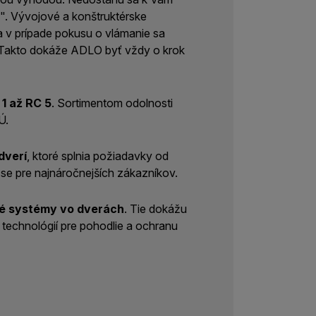
v". Vývojové a konštruktérske
 v prípade pokusu o vlámanie sa
. Takto dokáže ADLO byť vždy o krok
1 až RC 5
. Sortimentom odolnosti
Ú.
dverí
, ktoré splnia požiadavky od
se pre najnáročnejších zákazníkov.
né systémy vo dverách
. Tie dokážu
technológií pre pohodlie a ochranu