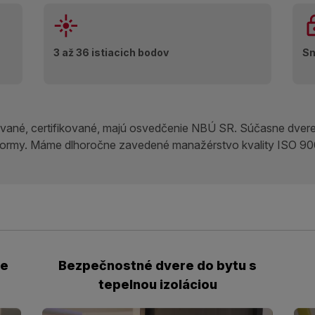
3 až 36 istiacich bodov
Sm
ované, certifikované, majú osvedčenie NBÚ SR. Súčasne dver
 normy. Máme dlhoročne zavedené manažérstvo kvality ISO 90
re
Bezpečnostné dvere do bytu s
tepelnou izoláciou