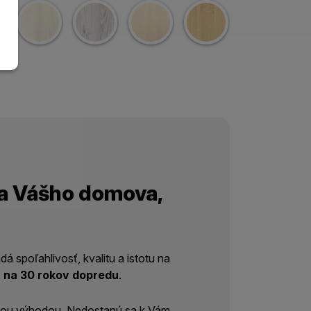
ia Vášho domova,
spoľahlivosť, kvalitu a istotu na
u na 30 rokov dopredu
.
ľkou výhodou. Nedostanú sa k Vám