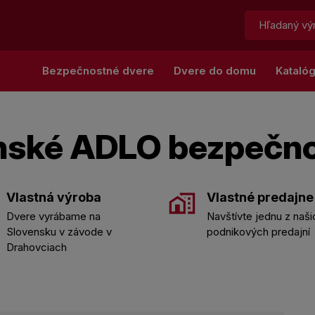
Hľadať:
Bezpečnostné dvere
Dvere do domu
Kataló
nské ADLO bezpečn
Vlastná výroba
Vlastné predajne
Dvere vyrábame na
Navštívte jednu z naši
Slovensku v závode v
podnikových predajní
Drahovciach