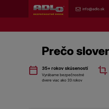
info@adlo.sk
Prečo slove
35+ rokov skúseností
Vyrábame bezpečnostné
dvere viac ako 33 rokov