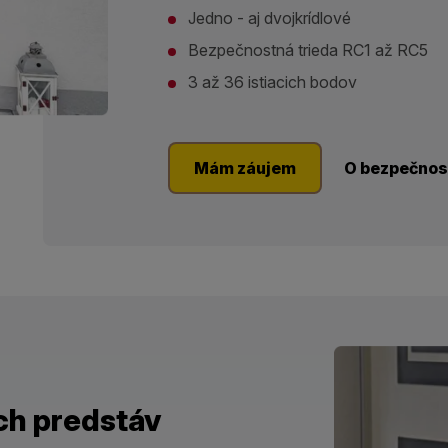
Jedno - aj dvojkrídlové
Bezpečnostná trieda RC1 až RC5
3 až 36 istiacich bodov
Mám záujem
O bezpečnos
ch predstáv