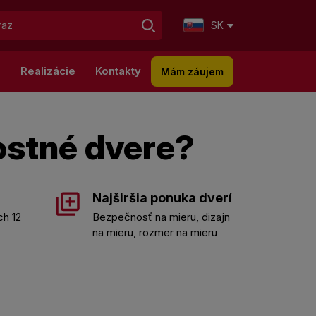
SK
g
Realizácie
Kontakty
Mám záujem
ostné dvere?
Najširšia ponuka dverí
ch 12
Bezpečnosť na mieru, dizajn
na mieru, rozmer na mieru