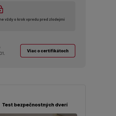
e vždy o krok vpredu pred zlodejmi
e
Viac o certifikátoch
01.
Test bezpečnostných dverí