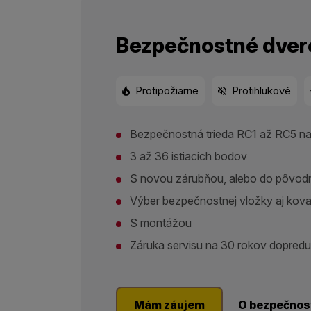
Bezpečnostné dver
Protipožiarne
Protihlukové
Bezpečnostná trieda RC1 až RC5 na
3 až 36 istiacich bodov
S novou zárubňou, alebo do pôvod
Výber bezpečnostnej vložky aj kova
S montážou
Záruka servisu na 30 rokov dopredu
Mám záujem
O bezpečnos